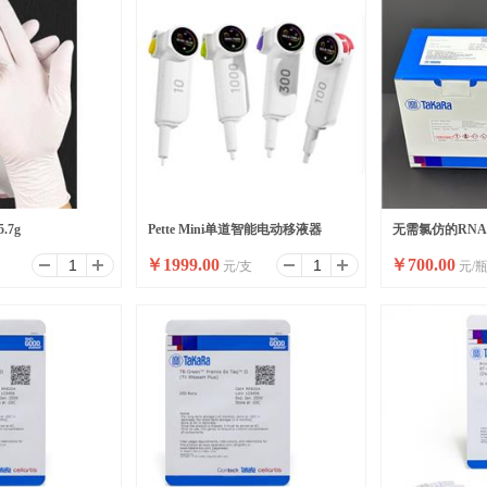
.7g
Pette Mini单道智能电动移液器
无需氯仿的RNA提
￥
1999.00
￥
700.00
元/支
元/
Easy