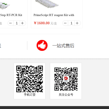
 Step RT-PCR Kit
PrimeScript RT reagent Kit with
￥
1600.00
盒
元/盒
gDNA Eraser
手机订货
关注公众号