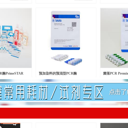
酶PrimeSTAR
预加染料的预混型PCR酶
菌落PCR Premix 
￥
601.00
￥
140.00
元/瓶
元/
lymerase
SapphireAmp® Fast PCR Master
Version 2.0 plus
Mix