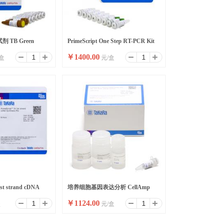
 TB Green
PrimeScript One Step RT-PCR Kit
￥
1400.00
盒
元/盒
I
Ver.2 (Dye Plus)
1st strand cDNA
培养细胞基因表达分析 CellAmp
￥
1124.00
盒
元/盒
Direct RNA Prep Kit for RT-PCR