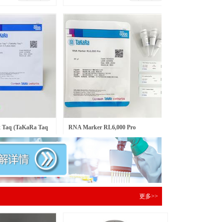
Taq (TaKaRa Taq
RNA Marker RL6,000 Pro
￥
597.00
包
元/盒
 dy
更多>>