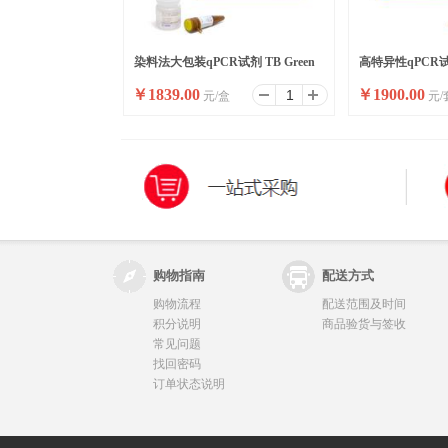
染料法大包装qPCR试剂 TB Green
高特异性qPCR试剂
￥
1839.00
￥
1900.00
元/盒
元/
Premix Ex Taq II ,Bulk
Premix Ex Taq II
购物指南
配送方式
购物流程
配送范围及时间
积分说明
商品验货与签收
常见问题
找回密码
订单状态说明