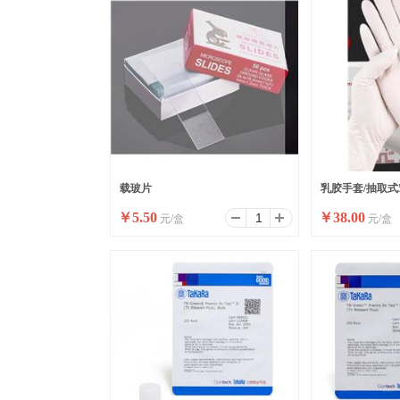
载玻片
乳胶手套/抽取式5
￥
5.50
￥
38.00
元/盒
元/盒