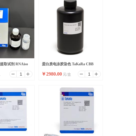
取试剂 RNAiso
蛋白质电泳胶染色 TaKaRa CBB
￥
2980.00
瓶
元/盒
Protein Safe Stain