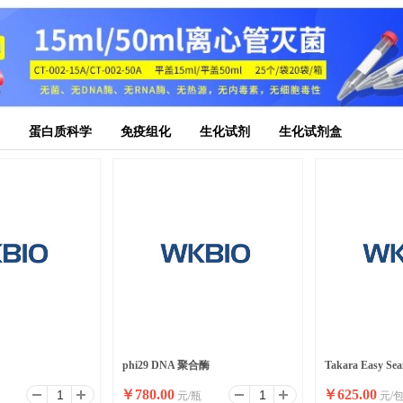
蛋白质科学
免疫组化
生化试剂
生化试剂盒
phi29 DNA 聚合酶
Takara Easy Sea
￥
780.00
￥
625.00
元/瓶
元/
缝克隆