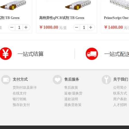
 TB Green
高特异性qPCR试剂 TB Green
PrimeScript One
￥
1000.00
￥
1400.00
套
元/盒
元/
Premix Ex Taq II
Ver.2 (Dye Plus)
支付方式
售后服务
关于我们
货到付款及刷卡
售后政策
公司简介
在线支付
返修/退换货
联系方式
银行转账
退款说明
用户条款
预存款支付
退换货政策
人才招聘