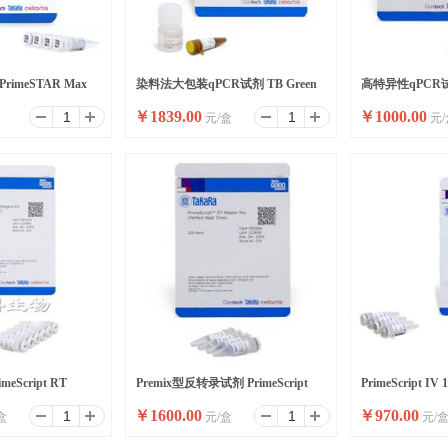
imeSTAR Max
染料法大包装qPCR试剂 TB Green
高特异性qPCR试剂
￥
1839.00
￥
1000.00
元/盒
元/
Ver.2
Premix Ex Taq II ,Bulk
Premix Ex Taq I
eScript RT
Premix型反转录试剂 PrimeScript
PrimeScript IV 
￥
1600.00
￥
970.00
盒
元/盒
元/
RT Master Mix
Synthesis Mix