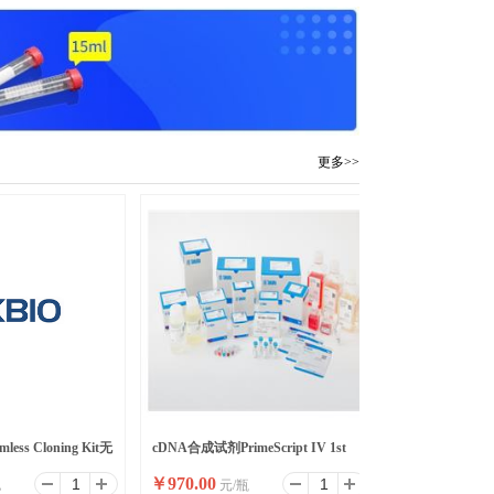
更多>>
mless Cloning Kit无
cDNA合成试剂PrimeScript IV 1st
￥
970.00
包
元/瓶
strand cDNA Synthesis M