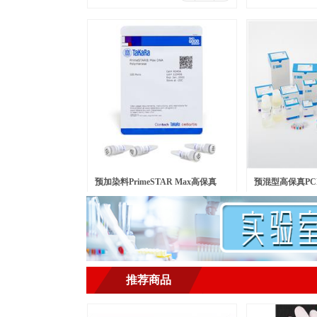
预加染料PrimeSTAR Max高保真
预混型高保真PCR
￥
500.00
￥
568.00
元/瓶
元/包
PCR酶 Ver.2
LongSeq DNA Po
推荐商品