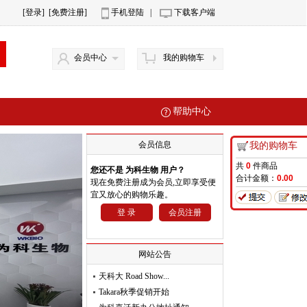
[登录]
[免费注册]
手机登陆
|
下载客户端
会员中心
我的购物车
帮助中心
会员信息
我的购物车
共
0
件商品
您还不是 为科生物 用户？
合计金额：
0.00
现在免费注册成为会员,立即享受便
宜又放心的购物乐趣。
登 录
会员注册
网站公告
天科大 Road Show...
Takara秋季促销开始