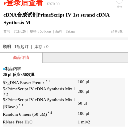
登录后查看
¥
¥970.00
关注
cDNA合成试剂PrimeScript IV 1st strand cDNA
Synthesis M
货号：TCH026 | 规格：50 Rxns | 品牌：Takara
已售3瓶
说明
1瓶起订 | 库存：0
商品详情
■
制品内容
20 μl 反应×50次量
＊1
100 μl
5×gDNA Eraser Premix
5×PrimeScript IV cDNA Synthesis Mix Ⅱ
200 μl
＊2
5×PrimeScript IV cDNA Synthesis Mix Ⅱ
60 μl
＊3
(RTase-)
＊4
100 μl
Random 6 mers (50 μM)
RNase Free H
O
1 ml×2
2