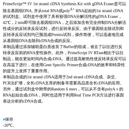
PrimeScript™ IV 1st strand cDNA Synthesis Kit with gDNA Eraser是可以
A+
除去基因组DNA, 并从total RNA或poly
RNA起始的1st strand cDNA
的试剂盒。试剂盒中使用了具有较强DNA分解活性的gDNA Eraser，
42℃，2 min即可除去基因组DNA，之后添加含有完全抑制DNA分解活
性成分的反转录反应试剂，进行反转录反应。由于基因组去除试剂和
反转录反应试剂均已预混成Premix试剂，操作简便，可以迅速地完成
从基因组DNA去除到cDNA合成的反应。
本制品通过添加辅助蛋白质改良了Buffer的组成，省去了以往进行反
转录反应前的RNA变性操作。此外，PrimeScript IV RTase相比于以往
制品，能在更短时间内合成cDNA。通过提高耐热性使反转录反应可以
在高温下进行，在使用Gene Specific Primer合成cDNA的效率和特异性
的提升上发挥了重要作用。
本制品合成的1st strand cDNA适用于2nd strand cDNA合成、杂交、
PCR法扩增，全长cDNA文库的制备等需要高品质全长cDNA的应用。
另外，通过试剂盒中附带的Random 6 mers，可以从不含有polyA＋的
RNA起始合成cDNA，同时也适用于利用Real Time PCR方法进行基因
表达分析的cDNA合成。
■
保存
-20℃。