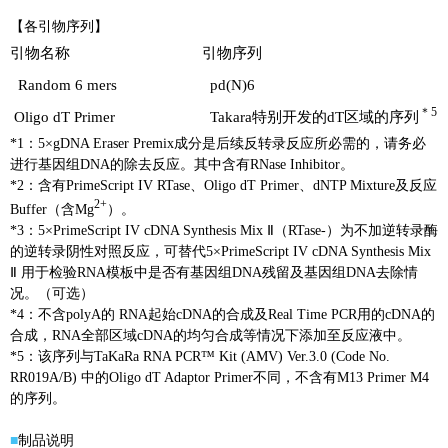
【各引物序列】
引物名称
引物序列
Random 6 mers
pd(N)6
＊5
Oligo dT Primer
Takara特别开发的dT区域的序列
*1：5×gDNA Eraser Premix成分是后续反转录反应所必需的，请务必
进行基因组DNA的除去反应。其中含有RNase Inhibitor。
*2：含有PrimeScript IV RTase、Oligo dT Primer、dNTP Mixture及反应
2+
Buffer（含Mg
）。
*3：5×PrimeScript IV cDNA Synthesis Mix Ⅱ（RTase-）为不加逆转录酶
的逆转录阴性对照反应，可替代5×PrimeScript IV cDNA Synthesis Mix
Ⅱ 用于检验RNA模板中是否有基因组DNA残留及基因组DNA去除情
况。（可选）
*4：不含polyA的 RNA起始cDNA的合成及Real Time PCR用的cDNA的
合成，RNA全部区域cDNA的均匀合成等情况下添加至反应液中。
*5：该序列与TaKaRa RNA PCR™ Kit (AMV) Ver.3.0 (Code No.
RR019A/B) 中的Oligo dT Adaptor Primer不同，不含有M13 Primer M4
的序列。
■
制品说明