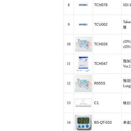
8
TCH078
SD/-L
Taka
9
TCU002
隆
cDNA
10
TCH026
cDNA
预加染
11
TCH047
Ver.2
预混型
12
R055S
Long
13
C1
镜台
14
BS-QT-033
单道