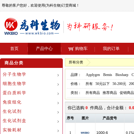
尊敬的客户您好，欢迎使用(为科生物)订货商城！
首页
产品中心
购物车
我的订单
所有分类
商品分类
分子生物学
品牌：
Applygen
Bemis
Biosharp
Ce
细胞生物学
价格：
所有
50元以下
50-200元
20
蛋白质科学
类别：
所有商品
推荐商品
促销商品
免疫组化
你已选购
0
件商品，合计金额：
0.
生化试剂
序号
图片
产品货号
生化试剂盒
实验耗材
1
1000-6
0.1