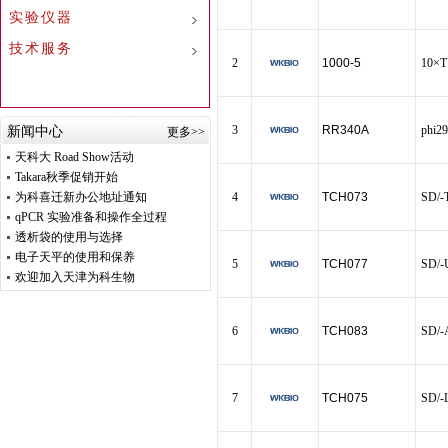
实验仪器
技术服务
2
1000-5
10×T 
3
RR340A
phi
新闻中心
更多>>
天科大 Road Show活动
Takara秋季促销开始
为科喜迁新办公地址通知
4
TCH073
SD/-T
qPCR 实验准备和操作全过程
透析袋的使用与选择
电子天平的使用和保养
5
TCH077
SD/-U
欢迎加入天津为科生物
6
TCH083
SD/-A
7
TCH075
SD/-L