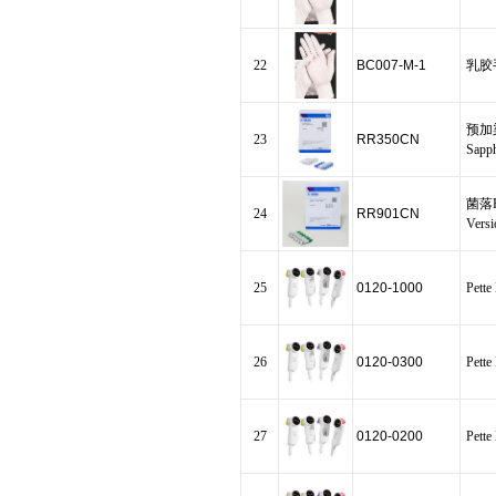
22
BC007-M-1
乳胶手
预加
23
RR350CN
Sapp
菌落PC
24
RR901CN
Versi
25
0120-1000
Pet
26
0120-0300
Pet
27
0120-0200
Pet