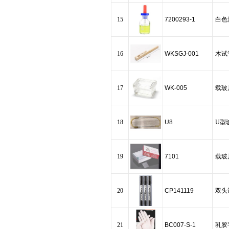
15
7200293-1
白色
16
WKSGJ-001
木试
17
WK-005
载玻
18
U8
U型
19
7101
载玻
20
CP141119
双头
21
BC007-S-1
乳胶手