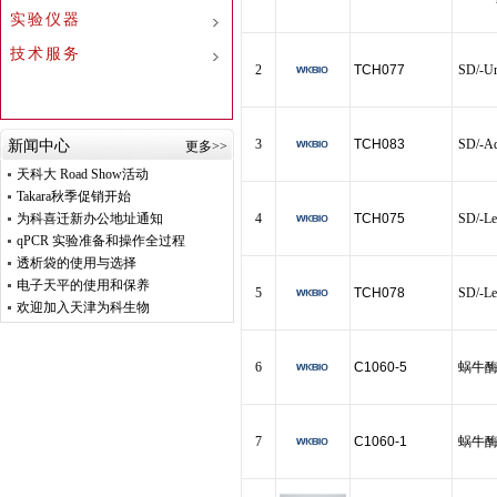
实验仪器
技术服务
2
TCH077
SD/-Ur
3
TCH083
SD/-Ad
新闻中心
更多>>
天科大 Road Show活动
Takara秋季促销开始
为科喜迁新办公地址通知
4
TCH075
SD/-Le
qPCR 实验准备和操作全过程
透析袋的使用与选择
电子天平的使用和保养
5
TCH078
SD/-Le
欢迎加入天津为科生物
6
C1060-5
蜗牛
7
C1060-1
蜗牛