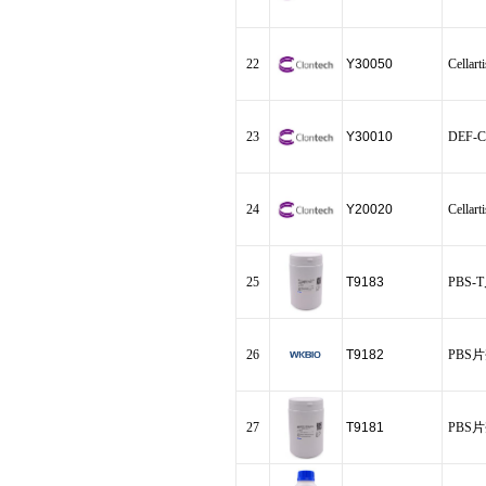
22
Y30050
Cellart
23
Y30010
DEF-C
24
Y20020
Cellar
25
T9183
PBS-T片
26
T9182
PBS片剂 
27
T9181
PBS片剂 