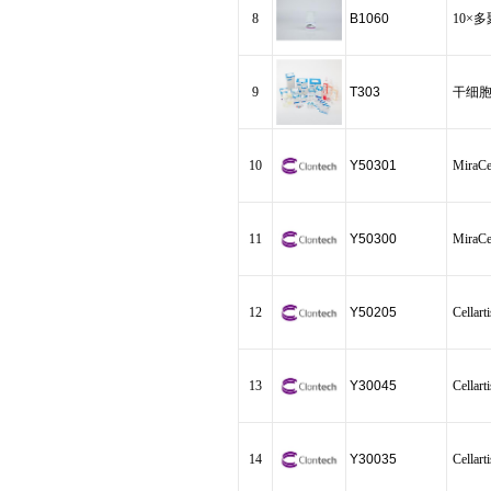
8
B1060
10×
9
T303
干细胞培养
10
Y50301
MiraCel
11
Y50300
MiraCel
12
Y50205
Cellar
13
Y30045
Cellar
14
Y30035
Cellart