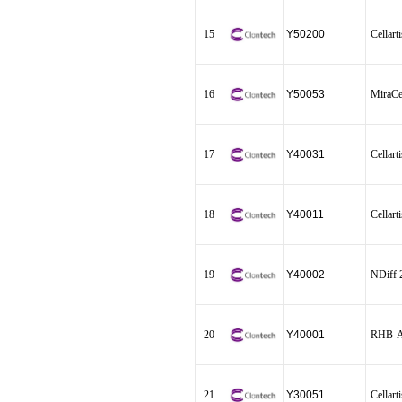
15
Y50200
Cellar
16
Y50053
MiraCe
17
Y40031
Cellar
18
Y40011
Cellar
19
Y40002
NDiff 
20
Y40001
RHB-
21
Y30051
Cellar