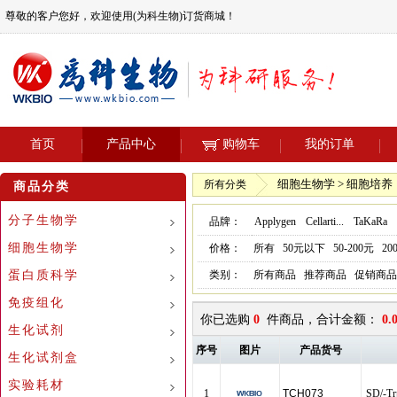
尊敬的客户您好，欢迎使用(为科生物)订货商城！
首页
产品中心
购物车
我的订单
细胞生物学 > 细胞培养
所有分类
商品分类
分子生物学
品牌：
Applygen
Cellarti...
TaKaRa
细胞生物学
价格：
所有
50元以下
50-200元
20
蛋白质科学
类别：
所有商品
推荐商品
促销商品
免疫组化
你已选购
0
件商品，合计金额：
0.
生化试剂
序号
图片
产品货号
生化试剂盒
实验耗材
1
TCH073
SD/-Tr