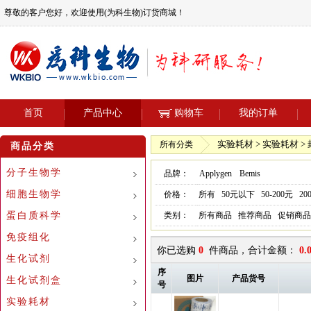
尊敬的客户您好，欢迎使用(为科生物)订货商城！
首页
产品中心
购物车
我的订单
实验耗材 > 实验耗材 >
所有分类
商品分类
分子生物学
品牌：
Applygen
Bemis
细胞生物学
价格：
所有
50元以下
50-200元
20
蛋白质科学
类别：
所有商品
推荐商品
促销商品
免疫组化
你已选购
0
件商品，合计金额：
0.
生化试剂
序
图片
产品货号
生化试剂盒
号
实验耗材