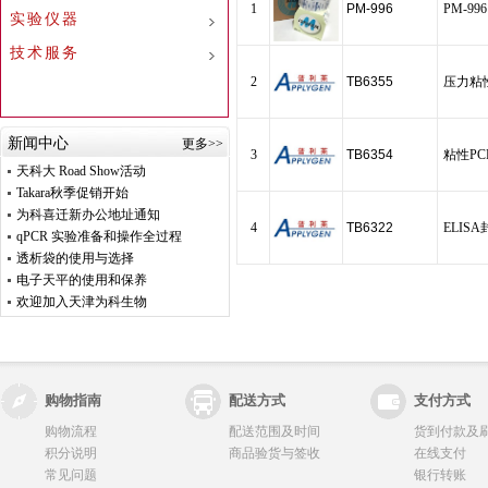
1
PM-996
PM-99
实验仪器
技术服务
2
TB6355
压力粘性
新闻中心
更多>>
3
TB6354
粘性PC
天科大 Road Show活动
Takara秋季促销开始
为科喜迁新办公地址通知
4
TB6322
ELIS
qPCR 实验准备和操作全过程
透析袋的使用与选择
电子天平的使用和保养
欢迎加入天津为科生物
购物指南
配送方式
支付方式
购物流程
配送范围及时间
货到付款及
积分说明
商品验货与签收
在线支付
常见问题
银行转账