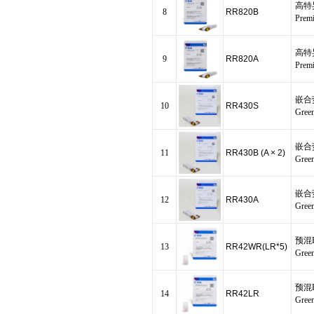
高特异
8
RR820B
Premi
高特异
9
RR820A
Premi
嵌合
10
RR430S
Gree
嵌合
11
RR430B (A × 2)
Gree
嵌合
12
RR430A
Gree
预混
13
RR42WR(LR*5)
Gree
预混
14
RR42LR
Gree