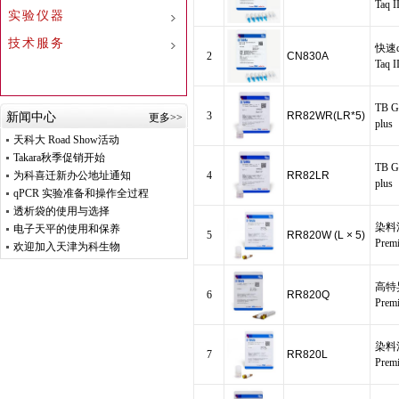
Taq 
实验仪器
技术服务
快速qP
2
CN830A
Taq 
TB G
3
RR82WR(LR*5)
新闻中心
更多>>
plus
天科大 Road Show活动
Takara秋季促销开始
TB G
为科喜迁新办公地址通知
4
RR82LR
plus
qPCR 实验准备和操作全过程
透析袋的使用与选择
染料法
电子天平的使用和保养
5
RR820W (L × 5)
Premi
欢迎加入天津为科生物
高特异
6
RR820Q
Premi
染料法
7
RR820L
Premi