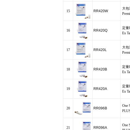
大包装
15
RR420W
Premi
定量P
16
RR420Q
Ex T
大包装
17
RR420L
Premi
定量P
18
RR420B
Ex T
定量P
19
RR420A
Ex T
One S
20
RR096B
PLUS
One S
21
RR096A