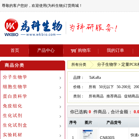
尊敬的客户您好，欢迎使用(为科生物)订货商城！
首页
产品中心
购物车
我的订单
分子生物学 > 定量PC
所有分类
商品分类
分子生物学
品牌：
TaKaRa
细胞生物学
价格：
所有
50元以下
50-200元
20
蛋白质科学
类别：
所有商品
推荐商品
促销商品
免疫组化
你已选购
0
件商品，合计金额：
0.
生化试剂
序号
图片
产品货号
生化试剂盒
实验耗材
快速qP
1
CN830S