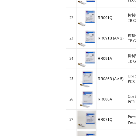
PLUS
抑制
22
RR091Q
TB G
抑制
23
RR091B (A × 2)
TB G
抑制
24
RR091A
TB G
One S
25
RR086B (A × 5)
PCR K
One S
26
RR086A
PCR K
Pre
27
RR071Q
Prem