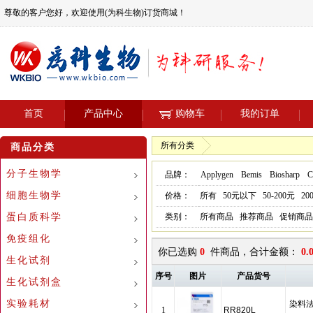
尊敬的客户您好，欢迎使用(为科生物)订货商城！
首页
产品中心
购物车
我的订单
所有分类
商品分类
分子生物学
品牌：
Applygen
Bemis
Biosharp
Ce
细胞生物学
价格：
所有
50元以下
50-200元
20
蛋白质科学
类别：
所有商品
推荐商品
促销商品
免疫组化
你已选购
0
件商品，合计金额：
0.
生化试剂
序号
图片
产品货号
生化试剂盒
实验耗材
染料法大
1
RR820L