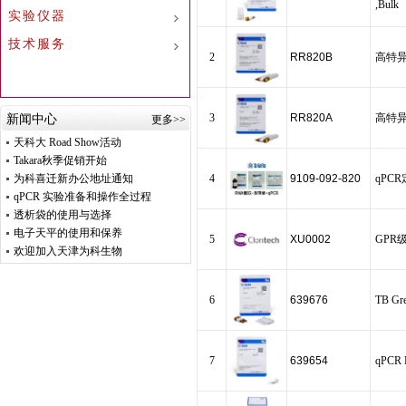
,Bulk
实验仪器
技术服务
2
RR820B
高特异性q
3
RR820A
高特异性q
新闻中心
更多>>
天科大 Road Show活动
Takara秋季促销开始
为科喜迁新办公地址通知
4
9109-092-820
qPCR
qPCR 实验准备和操作全过程
透析袋的使用与选择
电子天平的使用和保养
5
XU0002
GPR
欢迎加入天津为科生物
6
639676
TB Gre
7
639654
qPCR 