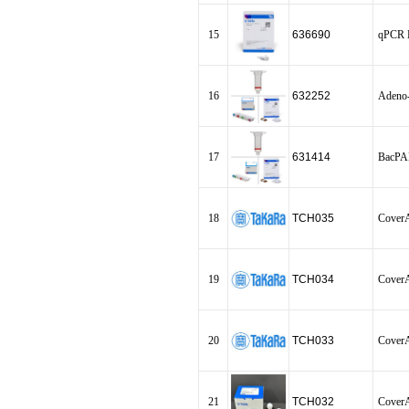
15
636690
qPCR 
16
632252
Adeno-
17
631414
BacPAK
18
TCH035
CoverA
19
TCH034
CoverA
20
TCH033
CoverA
21
TCH032
CoverA