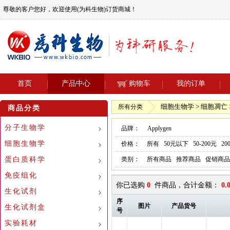
尊敬的客户您好，欢迎使用(为科生物)订货商城！
首页
产品中心
购物车
我的订单
细胞生物学 > 细胞凋亡 >
所有分类
商品分类
分子生物学
品牌：
Applygen
细胞生物学
价格：
所有
50元以下
50-200元
20
蛋白质科学
类别：
所有商品
推荐商品
促销商品
免疫组化
你已选购
0
件商品，合计金额：
0.
生化试剂
序
图片
产品货号
生化试剂盒
号
实验耗材