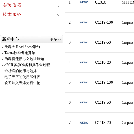
1
C1310
MTT
实验仪器
技术服务
2
C1119-100
Casp
新闻中心
更多>>
3
C1119-50
Casp
天科大 Road Show活动
Takara秋季促销开始
为科喜迁新办公地址通知
4
C1119-20
Casp
qPCR 实验准备和操作全过程
透析袋的使用与选择
电子天平的使用和保养
5
C1118-100
Casp
欢迎加入天津为科生物
6
C1118-50
Casp
7
C1118-20
Casp