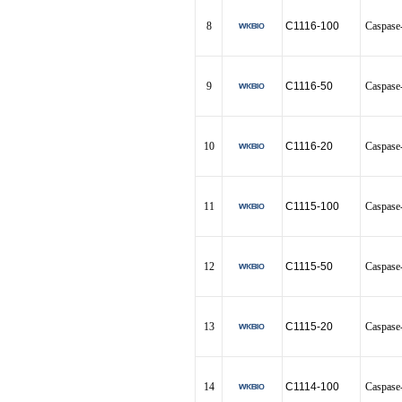
8
C1116-100
Casp
9
C1116-50
Casp
10
C1116-20
Casp
11
C1115-100
Casp
12
C1115-50
Casp
13
C1115-20
Casp
14
C1114-100
Casp