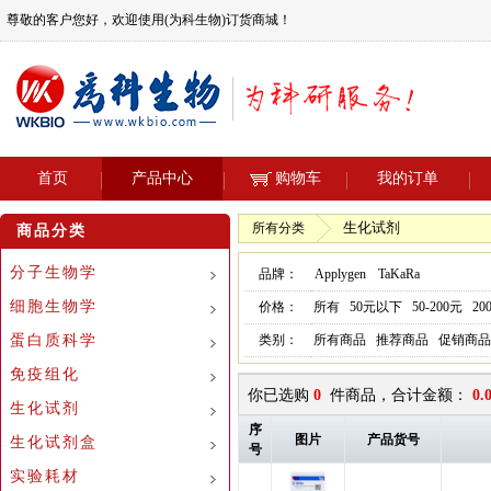
尊敬的客户您好，欢迎使用(为科生物)订货商城！
首页
产品中心
购物车
我的订单
生化试剂
所有分类
商品分类
分子生物学
品牌：
Applygen
TaKaRa
细胞生物学
价格：
所有
50元以下
50-200元
20
蛋白质科学
类别：
所有商品
推荐商品
促销商品
免疫组化
你已选购
0
件商品，合计金额：
0.
生化试剂
序
图片
产品货号
生化试剂盒
号
实验耗材