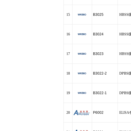
15
B3025
HBSS
16
B3024
HBS
17
B3023
HBSS
18
B3022-2
DPB
19
B3022-1
DPB
20
P6002
ELIS