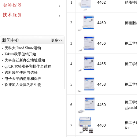
1
4462
鞘脂神经
实验仪器
技术服务
2
4460
糖鞘脂内切
新闻中心
更多>>
3
4456
糖工学酶 L
天科大 Road Show活动
Takara秋季促销开始
为科喜迁新办公地址通知
4
4455
糖工学酶 α2
qPCR 实验准备和操作全过程
透析袋的使用与选择
电子天平的使用和保养
5
4453
糖工学酶 α
欢迎加入天津为科生物
糖工学酶 G
6
4450
glycosid
糖工学试剂盒
7
4400
Kit