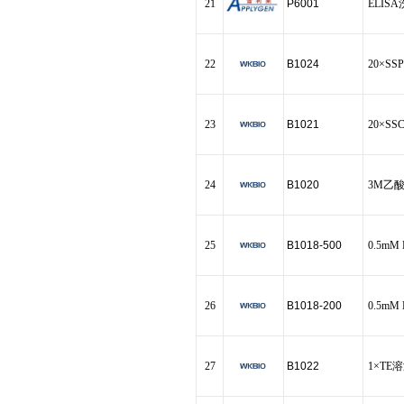
21
P6001
ELIS
22
B1024
20×SSP
23
B1021
20×SS
24
B1020
3M乙酸
25
B1018-500
0.5mM 
26
B1018-200
0.5mM 
27
B1022
1×TE溶