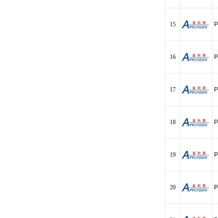
15
P
16
P
17
P
18
P
19
P
20
P