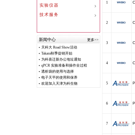
1
C
实验仪器
技术服务
2
C
新闻中心
更多>>
3
C
天科大 Road Show活动
Takara秋季促销开始
为科喜迁新办公地址通知
4
C
qPCR 实验准备和操作全过程
透析袋的使用与选择
电子天平的使用和保养
5
P
欢迎加入天津为科生物
6
P
7
P