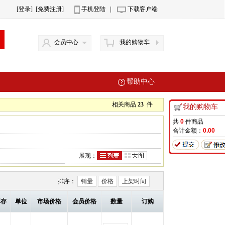
[登录]
[免费注册]
手机登陆
|
下载客户端
会员中心
我的购物车
帮助中心
相关商品
23
件
我的购物车
共
0
件商品
合计金额：
0.00
展现：
排序：
销量
价格
上架时间
库存
单位
市场价格
会员价格
数量
订购