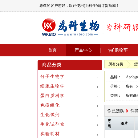
尊敬的客户您好，欢迎使用(为科生物)订货商城！
首页
产品中心
购物车
蛋
所有分类
商品分类
分子生物学
品牌：
Applyg
细胞生物学
价格：
所有
蛋白质科学
类别：
所有商
免疫组化
你已选购
0
件商
生化试剂
序
图片
生化试剂盒
号
实验耗材