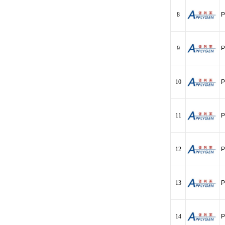
8
P
9
P
10
P
11
P
12
P
13
P
14
P