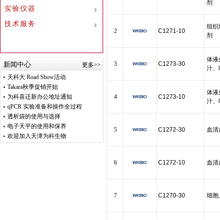
剂
实验仪器
技术服务
组织
2
C1271-10
剂
体液
3
C1273-30
新闻中心
更多>>
汁、
天科大 Road Show活动
Takara秋季促销开始
体液
为科喜迁新办公地址通知
4
C1273-10
汁、
qPCR 实验准备和操作全过程
透析袋的使用与选择
电子天平的使用和保养
5
C1272-30
血清
欢迎加入天津为科生物
6
C1272-10
血清
7
C1270-30
细胞