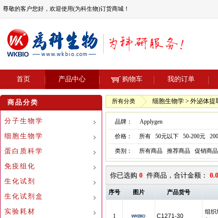
尊敬的客户您好，欢迎使用(为科生物)订货商城！
首页
产品中心
购物车
我的订单
细胞生物学 > 外泌体提
所有分类
商品分类
分子生物学
品牌：
Applygen
细胞生物学
价格：
所有
50元以下
50-200元
20
蛋白质科学
类别：
所有商品
推荐商品
促销商品
免疫组化
你已选购
0
件商品，合计金额：
0.
生化试剂
序号
图片
产品货号
生化试剂盒
实验耗材
组织
1
C1271-30