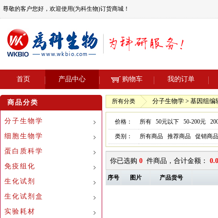
尊敬的客户您好，欢迎使用(为科生物)订货商城！
首页
产品中心
购物车
我的订单
分子生物学 > 基因组编
所有分类
商品分类
分子生物学
价格：
所有
50元以下
50-200元
20
细胞生物学
类别：
所有商品
推荐商品
促销商
蛋白质科学
你已选购
0
件商品，合计金额：
0.
免疫组化
序号
图片
产品货号
生化试剂
生化试剂盒
实验耗材