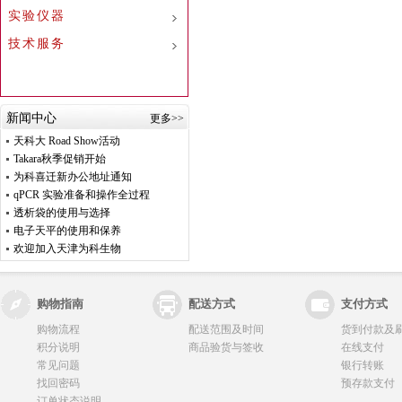
实验仪器
技术服务
新闻中心
更多>>
天科大 Road Show活动
Takara秋季促销开始
为科喜迁新办公地址通知
qPCR 实验准备和操作全过程
透析袋的使用与选择
电子天平的使用和保养
欢迎加入天津为科生物
购物指南
配送方式
支付方式
购物流程
配送范围及时间
货到付款及
积分说明
商品验货与签收
在线支付
常见问题
银行转账
找回密码
预存款支付
订单状态说明