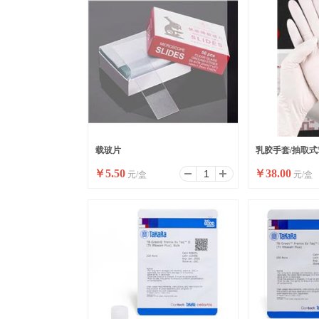
载玻片
乳胶手套/抽取式5
￥
5.50
￥
38.00
元/盒
元/盒