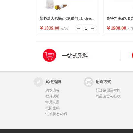
染料法大包装qPCR试剂 TB Green
高特异性qPCR试剂
￥
1839.00
￥
1900.00
元/盒
元/
Premix Ex Taq II ,Bulk
Premix Ex Taq II
购物指南
配送方式
购物流程
配送范围及时间
积分说明
商品验货与签收
常见问题
找回密码
订单状态说明