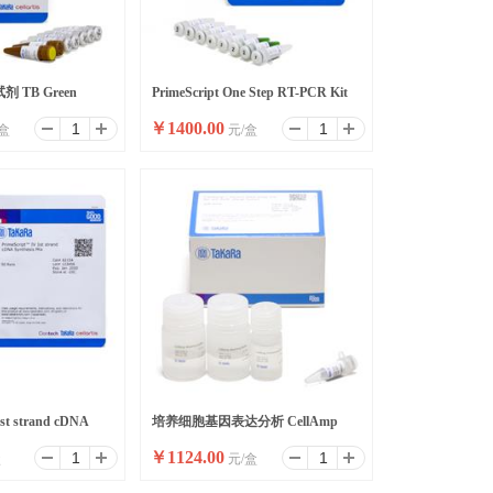
 TB Green
PrimeScript One Step RT-PCR Kit
￥
1400.00
盒
元/盒
I
Ver.2 (Dye Plus)
1st strand cDNA
培养细胞基因表达分析 CellAmp
￥
1124.00
盒
元/盒
Direct RNA Prep Kit for RT-PCR