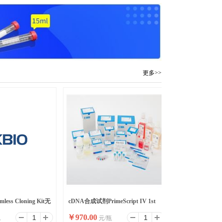
更多>>
mless Cloning Kit无
cDNA合成试剂PrimeScript IV 1st
￥
970.00
包
元/瓶
strand cDNA Synthesis M