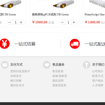
 TB Green
高特异性qPCR试剂 TB Green
PrimeScript One
￥
1000.00
￥
1400.00
套
元/盒
元/
Premix Ex Taq II
Ver.2 (Dye Plus)
支付方式
售后服务
关于我们
货到付款及刷卡
售后政策
公司简介
在线支付
返修/退换货
联系方式
银行转账
退款说明
用户条款
预存款支付
退换货政策
人才招聘