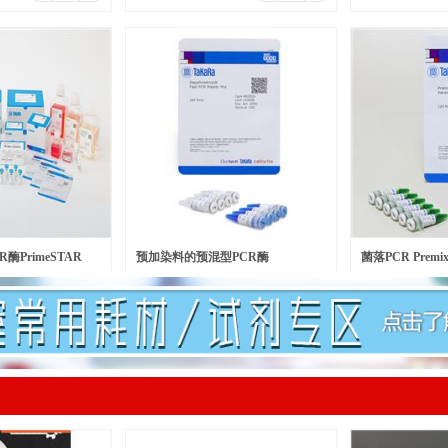
酶PrimeSTAR
预加染料的预混型PCR酶
菌落PCR Premix 
￥
601.00
￥
140.00
元/瓶
元/
lymerase
SapphireAmp® Fast PCR Master
Version 2.0 plus
Mix