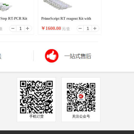
 Step RT-PCR Kit
PrimeScript RT reagent Kit with
￥
1600.00
盒
元/盒
gDNA Eraser
手机订货
关注公众号