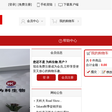
[登录]
[免费注册]
手机登陆
|
下载客户端
会员中心
我的购物车
帮助中心
会员信息
我的购物车
共
0
件商品
您还不是 为科生物 用户？
合计金额：
0.00
现在免费注册成为会员,立即享受便
宜又放心的购物乐趣。
登 录
会员注册
网站公告
天科大 Road Show...
Takara秋季促销开始