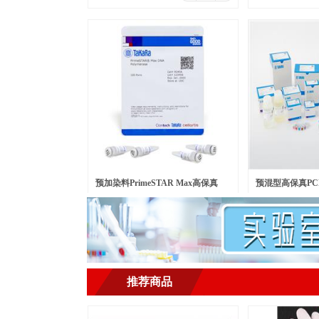
预加染料PrimeSTAR Max高保真
预混型高保真PCR
￥
500.00
￥
568.00
元/瓶
元/包
PCR酶 Ver.2
LongSeq DNA Po
推荐商品