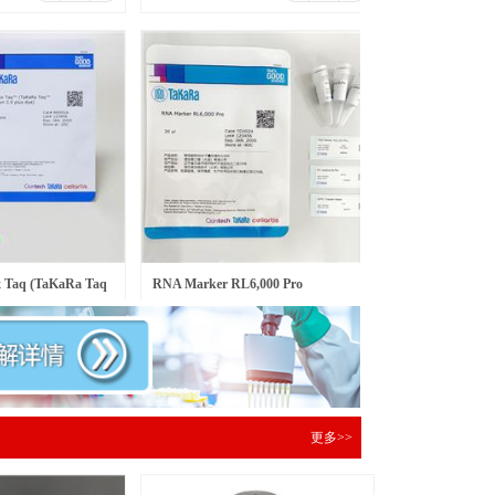
Taq (TaKaRa Taq
RNA Marker RL6,000 Pro
￥
597.00
包
元/盒
 dy
更多>>