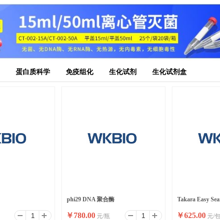
蛋白质科学
免疫组化
生化试剂
生化试剂盒
phi29 DNA 聚合酶
Takara Easy Sea
￥
780.00
￥
625.00
元/瓶
元/
缝克隆