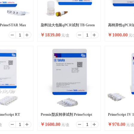
imeSTAR Max
染料法大包装qPCR试剂 TB Green
高特异性qPCR试剂
￥
1839.00
￥
1000.00
元/盒
元/
Ver.2
Premix Ex Taq II ,Bulk
Premix Ex Taq I
eScript RT
Premix型反转录试剂 PrimeScript
PrimeScript IV 
￥
1600.00
￥
970.00
盒
元/盒
元/
RT Master Mix
Synthesis Mix