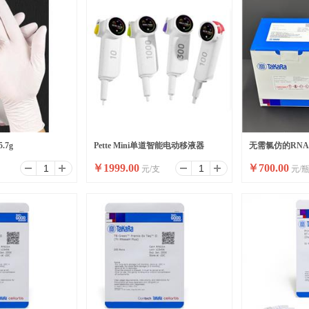
.7g
Pette Mini单道智能电动移液器
无需氯仿的RNA提
￥
1999.00
￥
700.00
元/支
元/
Easy