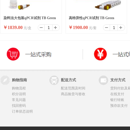
染料法大包装qPCR试剂 TB Green
高特异性qPCR试剂 TB Green
￥
1839.00
￥
1900.00
元/盒
元/套
Premix Ex Taq II ,Bulk
Premix Ex Taq II
购物指南
配送方式
支付方式
购物流程
配送范围及时间
货到付款及
积分说明
商品验货与签收
在线支付
常见问题
银行转账
找回密码
预存款支付
订单状态说明