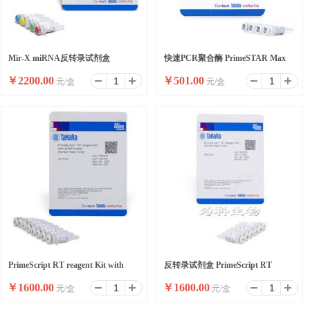
Mir-X miRNA反转录试剂盒
快速PCR聚合酶 PrimeSTAR Max
￥
2200.00
￥
501.00
元/盒
元/盒
DNA Polymerase Ver.2
PrimeScript RT reagent Kit with
反转录试剂盒 PrimeScript RT
￥
1600.00
￥
1600.00
元/盒
元/盒
gDNA Eraser
reagent Kit