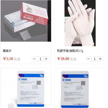
载玻片
乳胶手套/抽取式5.7g
￥
5.50
￥
38.00
元/盒
元/盒