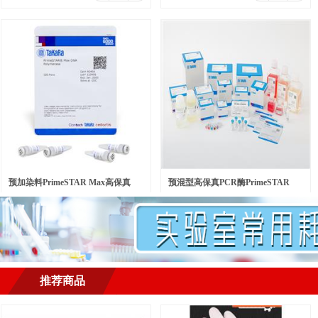
预加染料PrimeSTAR Max高保真
预混型高保真PCR酶PrimeSTAR
￥
500.00
￥
568.00
元/瓶
元/包
PCR酶 Ver.2
LongSeq DNA Polymerase
推荐商品