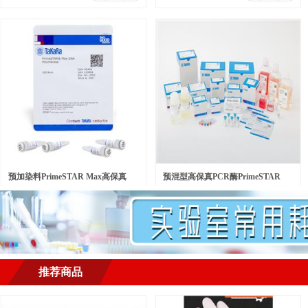
预加染料PrimeSTAR Max高保真
预混型高保真PCR酶PrimeSTAR
￥
500.00
￥
568.00
元/瓶
元/包
PCR酶 Ver.2
LongSeq DNA Polymerase
推荐商品