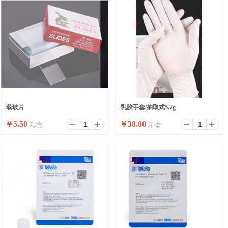
载玻片
乳胶手套/抽取式5.7g
￥
5.50
￥
38.00
元/盒
元/盒