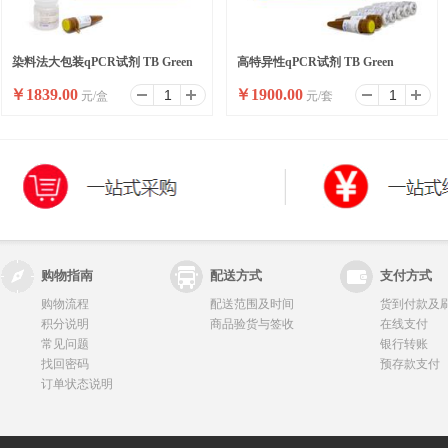
染料法大包装qPCR试剂 TB Green
高特异性qPCR试剂 TB Green
￥
1839.00
￥
1900.00
元/盒
元/套
Premix Ex Taq II ,Bulk
Premix Ex Taq II
购物指南
配送方式
支付方式
购物流程
配送范围及时间
货到付款及
积分说明
商品验货与签收
在线支付
常见问题
银行转账
找回密码
预存款支付
订单状态说明