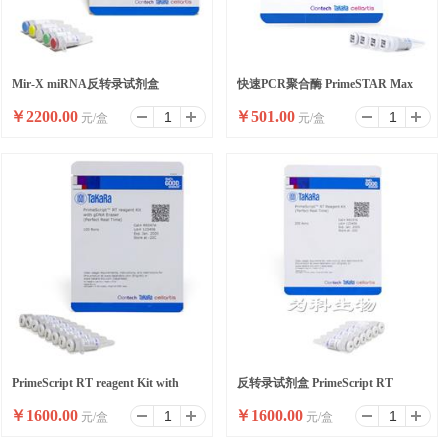
Mir-X miRNA反转录试剂盒
快速PCR聚合酶 PrimeSTAR Max
￥
2200.00
￥
501.00
元/盒
元/盒
DNA Polymerase Ver.2
PrimeScript RT reagent Kit with
反转录试剂盒 PrimeScript RT
￥
1600.00
￥
1600.00
元/盒
元/盒
gDNA Eraser
reagent Kit