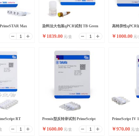
imeSTAR Max
染料法大包装qPCR试剂 TB Green
高特异性qPCR试剂
￥
1839.00
￥
1000.00
元/盒
元/
Ver.2
Premix Ex Taq II ,Bulk
Premix Ex Taq I
eScript RT
Premix型反转录试剂 PrimeScript
PrimeScript IV 
￥
1600.00
￥
970.00
盒
元/盒
元/
RT Master Mix
Synthesis Mix