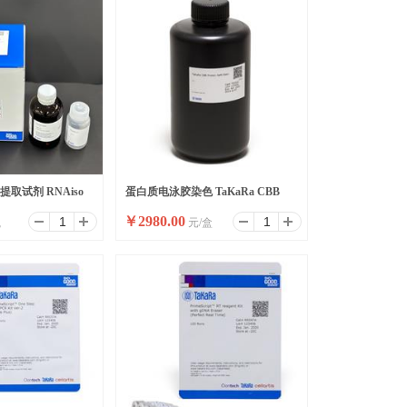
取试剂 RNAiso
蛋白质电泳胶染色 TaKaRa CBB
￥
2980.00
瓶
元/盒
Protein Safe Stain