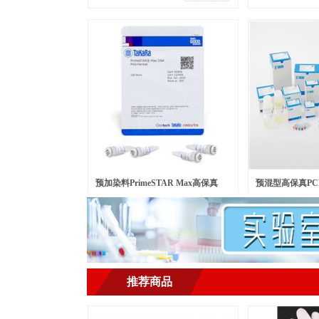
预加染料PrimeSTAR Max高保真
预混型高保真PCR
￥
500.00
￥
568.00
元/瓶
元/包
PCR酶 Ver.2
LongSeq DNA Po
推荐商品