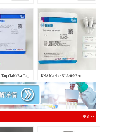
Taq (TaKaRa Taq
RNA Marker RL6,000 Pro
￥
597.00
包
元/盒
 dy
更多>>