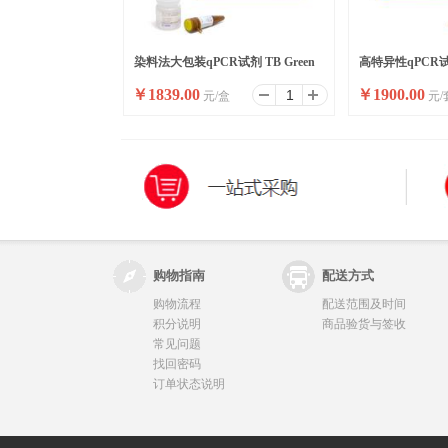
染料法大包装qPCR试剂 TB Green
高特异性qPCR试剂
￥
1839.00
￥
1900.00
元/盒
元/
Premix Ex Taq II ,Bulk
Premix Ex Taq II
购物指南
配送方式
购物流程
配送范围及时间
积分说明
商品验货与签收
常见问题
找回密码
订单状态说明