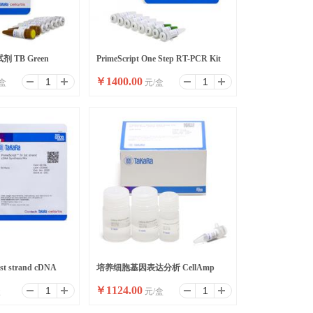
 TB Green
PrimeScript One Step RT-PCR Kit
￥
1400.00
盒
元/盒
I
Ver.2 (Dye Plus)
1st strand cDNA
培养细胞基因表达分析 CellAmp
￥
1124.00
盒
元/盒
Direct RNA Prep Kit for RT-PCR