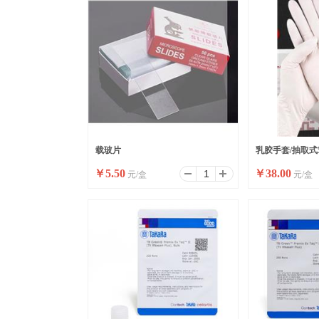
载玻片
乳胶手套/抽取式5
￥
5.50
￥
38.00
元/盒
元/盒