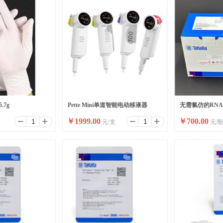
.7g
Pette Mini单道智能电动移液器
无需氯仿的RNA提
￥
1999.00
￥
700.00
元/支
元/
Easy