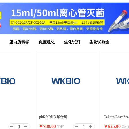
蛋白质科学
免疫组化
生化试剂
生化试剂盒
phi29 DNA 聚合酶
Takara Easy Sea
￥
780.00
￥
625.00
元/瓶
元/
缝克隆