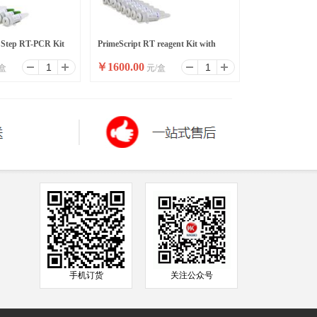
 Step RT-PCR Kit
PrimeScript RT reagent Kit with
￥
1600.00
盒
元/盒
gDNA Eraser
手机订货
关注公众号