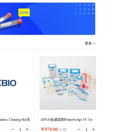
更多>>
mless Cloning Kit无
cDNA合成试剂PrimeScript IV 1st
￥
970.00
包
元/瓶
strand cDNA Synthesis M