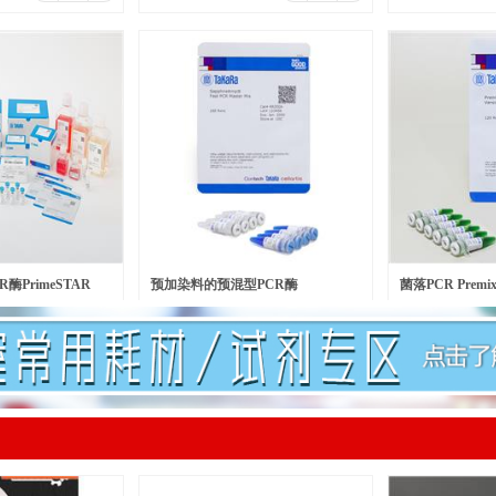
酶PrimeSTAR
预加染料的预混型PCR酶
菌落PCR Premix 
￥
601.00
￥
140.00
元/瓶
元/
lymerase
SapphireAmp® Fast PCR Master
Version 2.0 plus
Mix