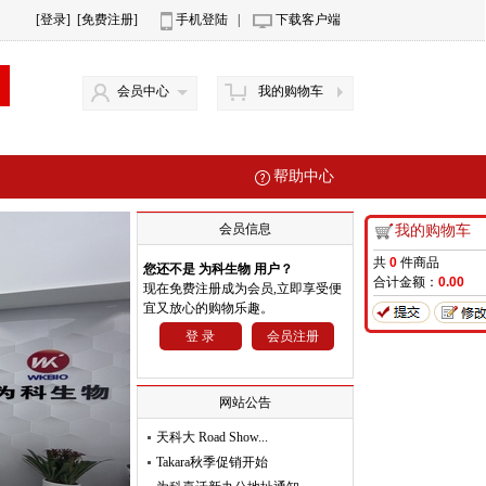
[登录]
[免费注册]
手机登陆
|
下载客户端
会员中心
我的购物车
帮助中心
会员信息
我的购物车
共
0
件商品
您还不是 为科生物 用户？
合计金额：
0.00
现在免费注册成为会员,立即享受便
宜又放心的购物乐趣。
登 录
会员注册
网站公告
天科大 Road Show...
Takara秋季促销开始