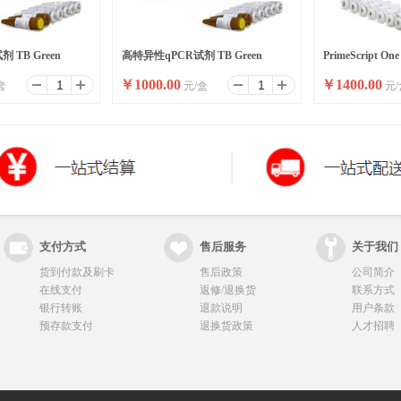
 TB Green
高特异性qPCR试剂 TB Green
PrimeScript One
￥
1000.00
￥
1400.00
套
元/盒
元/
Premix Ex Taq II
Ver.2 (Dye Plus)
支付方式
售后服务
关于我们
货到付款及刷卡
售后政策
公司简介
在线支付
返修/退换货
联系方式
银行转账
退款说明
用户条款
预存款支付
退换货政策
人才招聘