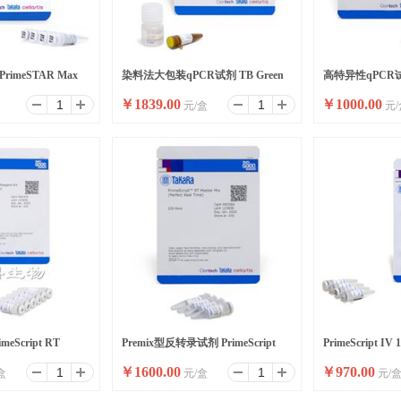
imeSTAR Max
染料法大包装qPCR试剂 TB Green
高特异性qPCR试剂
￥
1839.00
￥
1000.00
元/盒
元/
Ver.2
Premix Ex Taq II ,Bulk
Premix Ex Taq I
eScript RT
Premix型反转录试剂 PrimeScript
PrimeScript IV 
￥
1600.00
￥
970.00
盒
元/盒
元/
RT Master Mix
Synthesis Mix