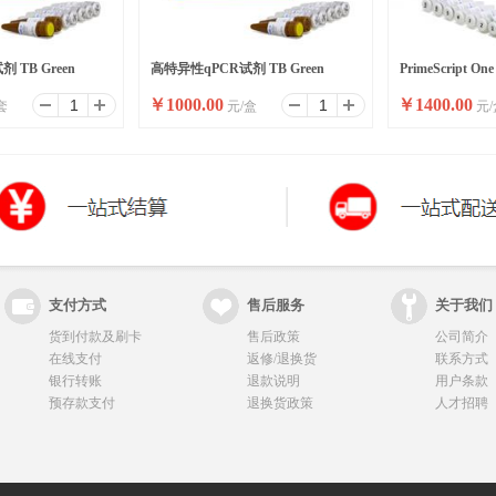
 TB Green
高特异性qPCR试剂 TB Green
PrimeScript One
￥
1000.00
￥
1400.00
套
元/盒
元/
Premix Ex Taq II
Ver.2 (Dye Plus)
支付方式
售后服务
关于我们
货到付款及刷卡
售后政策
公司简介
在线支付
返修/退换货
联系方式
银行转账
退款说明
用户条款
预存款支付
退换货政策
人才招聘