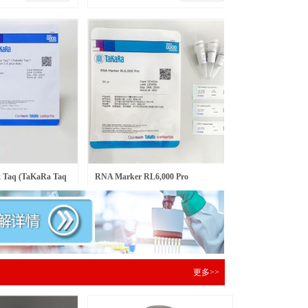
Taq (TaKaRa Taq
RNA Marker RL6,000 Pro
￥
597.00
包
元/盒
 dy
更多>>