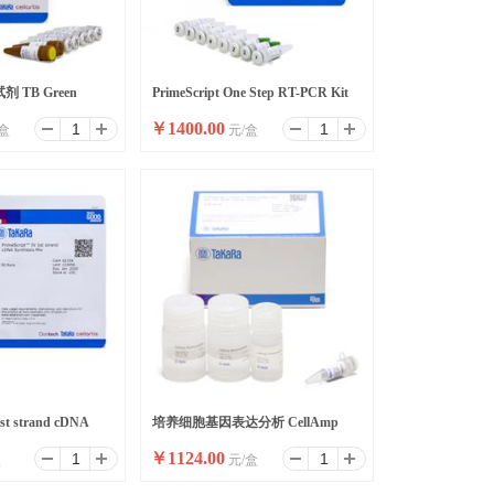
 TB Green
PrimeScript One Step RT-PCR Kit
￥
1400.00
盒
元/盒
I
Ver.2 (Dye Plus)
1st strand cDNA
培养细胞基因表达分析 CellAmp
￥
1124.00
盒
元/盒
Direct RNA Prep Kit for RT-PCR