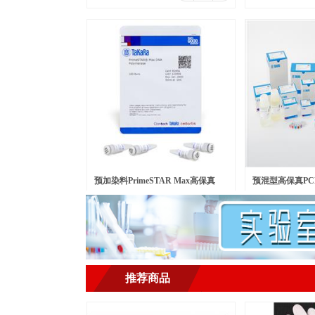
预加染料PrimeSTAR Max高保真
预混型高保真PCR
￥
500.00
￥
568.00
元/瓶
元/包
PCR酶 Ver.2
LongSeq DNA Po
推荐商品