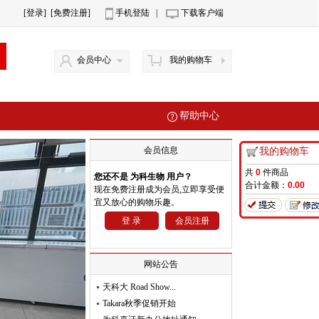
[登录]
[免费注册]
手机登陆
|
下载客户端
会员中心
我的购物车
帮助中心
会员信息
我的购物车
共
0
件商品
您还不是 为科生物 用户？
合计金额：
0.00
现在免费注册成为会员,立即享受便
宜又放心的购物乐趣。
登 录
会员注册
网站公告
天科大 Road Show...
Takara秋季促销开始