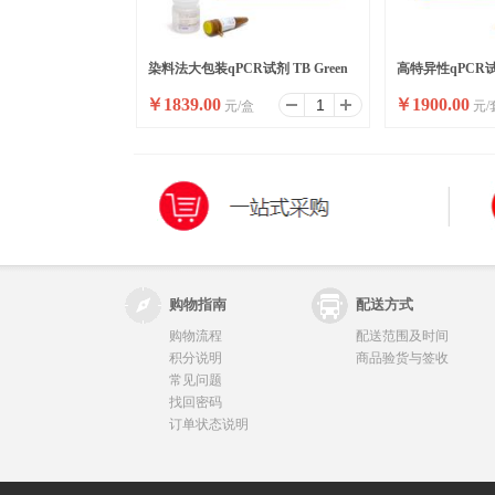
染料法大包装qPCR试剂 TB Green
高特异性qPCR试剂
￥
1839.00
￥
1900.00
元/盒
元/
Premix Ex Taq II ,Bulk
Premix Ex Taq II
购物指南
配送方式
购物流程
配送范围及时间
积分说明
商品验货与签收
常见问题
找回密码
订单状态说明