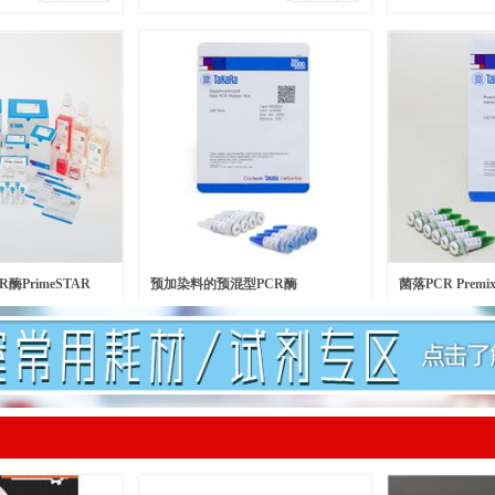
酶PrimeSTAR
预加染料的预混型PCR酶
菌落PCR Premix 
￥
601.00
￥
140.00
元/瓶
元/
lymerase
SapphireAmp® Fast PCR Master
Version 2.0 plus
Mix