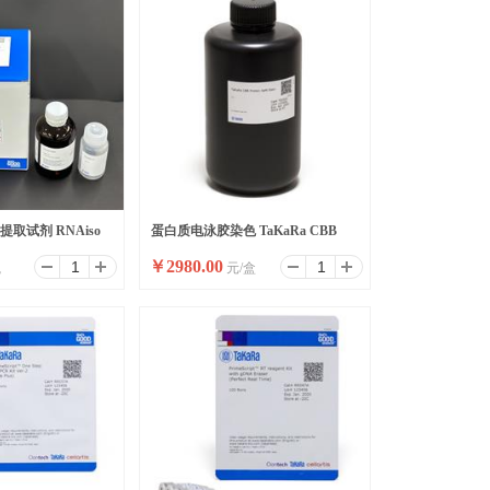
取试剂 RNAiso
蛋白质电泳胶染色 TaKaRa CBB
￥
2980.00
瓶
元/盒
Protein Safe Stain