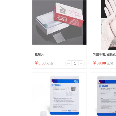
载玻片
乳胶手套/抽取式5
￥
5.50
￥
38.00
元/盒
元/盒