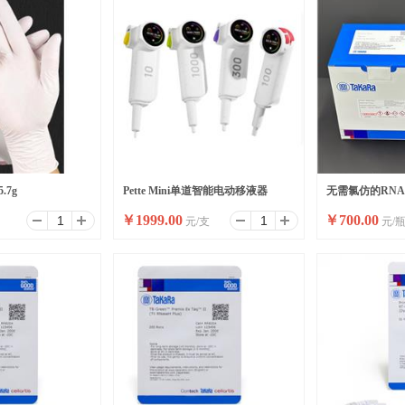
.7g
Pette Mini单道智能电动移液器
无需氯仿的RNA提
￥
1999.00
￥
700.00
元/支
元/
Easy