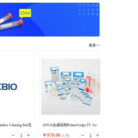
更多>>
mless Cloning Kit无
cDNA合成试剂PrimeScript IV 1st
￥
970.00
包
元/瓶
strand cDNA Synthesis M