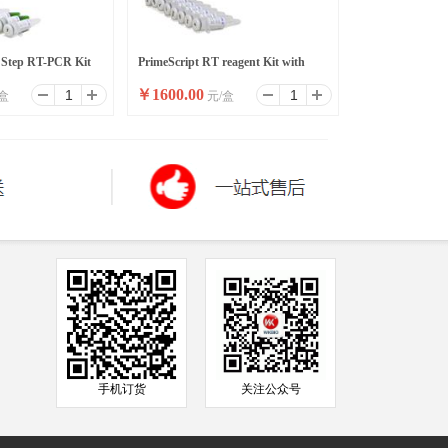
 Step RT-PCR Kit
PrimeScript RT reagent Kit with
￥
1600.00
盒
元/盒
gDNA Eraser
手机订货
关注公众号