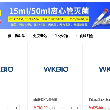
蛋白质科学
免疫组化
生化试剂
生化试剂盒
phi29 DNA 聚合酶
Takara Easy Sea
￥
780.00
￥
625.00
元/瓶
元/
缝克隆